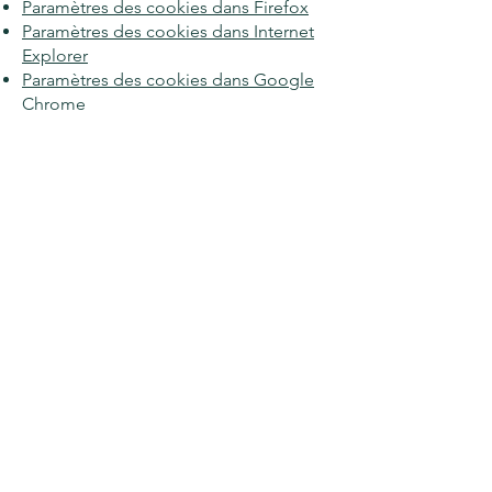
Paramètres des cookies dans Firefox
Paramètres des cookies dans Internet
Explorer
Paramètres des cookies dans Google
Chrome
Paramètres des cookies dans Safari (OS
X)
Paramètres des cookies dans Safari
(iOS)
Paramètres des cookies dans Android
Pour refuser et empêcher que vos
données soient utilisées par Google
Analytics sur tous les sites Web,
consultez les instructions suivantes :
https://tools.google.com/dlpage/gao
ptout?hl=fr
Il se peut que nous modifiions cette
politique en matière de cookies. Nous